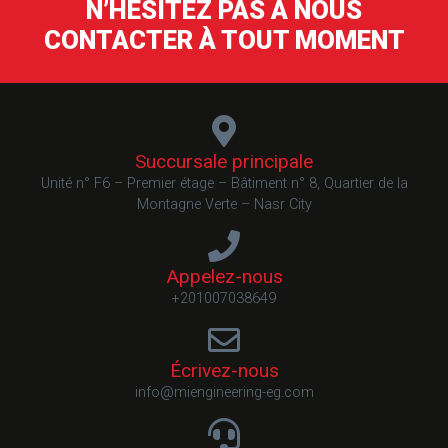
N’HÉSITEZ PAS À NOUS
CONTACTER À TOUT MOMENT
Succursale principale
Unité n° F6 – Premier étage – Bâtiment n° 8, Quartier de la
Montagne Verte – Nasr City
Appelez-nous
+201007038649
Écrivez-nous
info@miengineering-eg.com